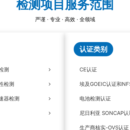
检测项目服务范围
严谨 · 专业 · 高效 · 全领域
认证类别
检测
CE认证
性检测
埃及GOEIC认证和NF
速器检测
电池检测认证
尼日利亚 SONCAP认
生产商核实-OVS认证