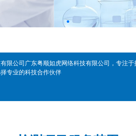
技有限公司广东粤顺如虎网络科技有限公司，专注于
选择专业的科技合作伙伴