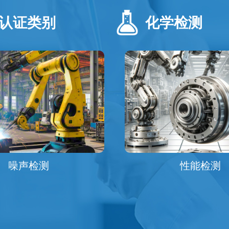
认证类别
化学检测
性能检测
水静压