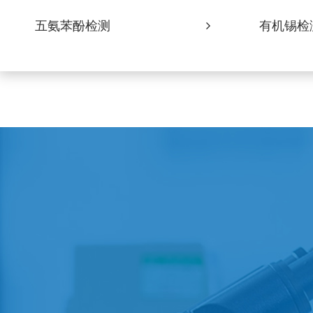
五氨苯酚检测
有机锡检