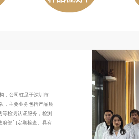
机构，公司驻足于深圳市
团队，主要业务包括产品质
测等检测认证服务，检测
政府部门定期检查、具有