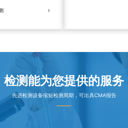
测
检测能为您提供的服务
先进检测设备缩短检测周期，可出具CMA报告