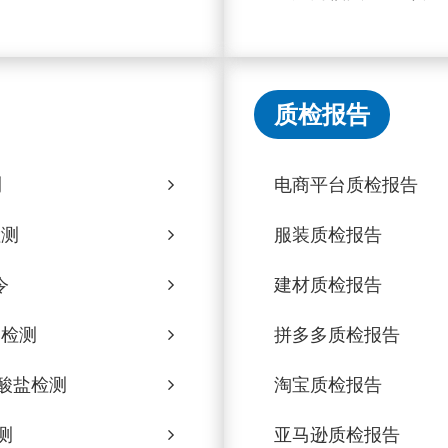
质检报告
测
电商平台质检报告
检测
服装质检报告
令
建材质检报告
d检测
拼多多质检报告
酸盐检测
淘宝质检报告
测
亚马逊质检报告