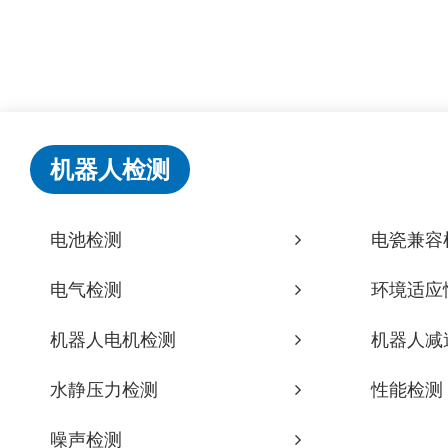
机器人检测
电池检测
电瓷兼容
电气检测
环境适应
机器人电机检测
机器人减
水静压力检测
性能检测
噪声检测