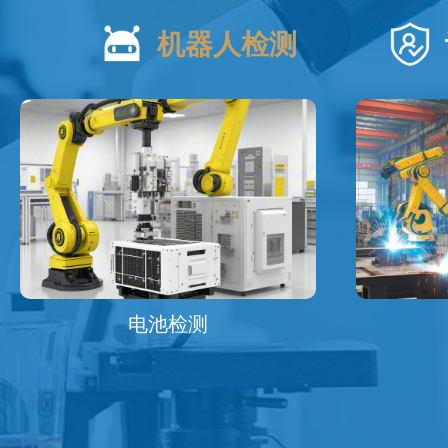
机器人检测
噪声检测