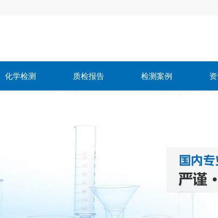
化学检测
质检报告
检测案例
资