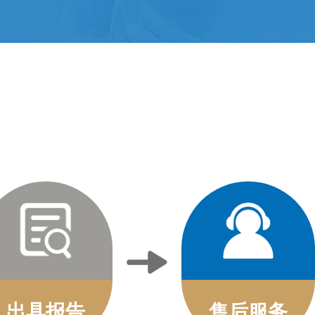
出具报告
售后服务