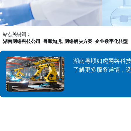
站点关键词：
湖南网络科技公司
,
粤顺如虎
,
网络解决方案
,
企业数字化转型
湖南粤顺如虎网络科
了解更多服务详情，