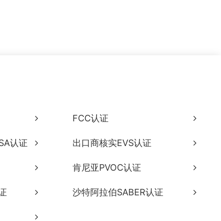
FCC认证
SA认证
出口商核实EVS认证
肯尼亚PVOC认证
证
沙特阿拉伯SABER认证