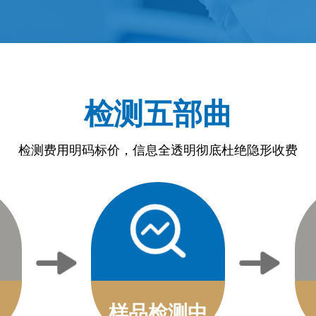
检测五部曲
检测费用明码标价，信息全透明彻底杜绝隐形收费
样品检测中