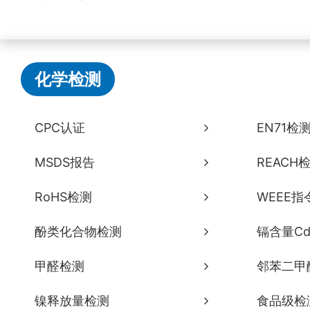
化学检测
CPC认证
EN71检
MSDS报告
REACH
RoHS检测
WEEE指
酚类化合物检测
镉含量C
甲醛检测
邻苯二甲
镍释放量检测
食品级检