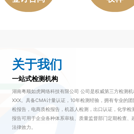
关于我们
一站式检测机构
湖南粤顺如虎网络科技有限公司 公司是权威第三方检测
XXX。具备CMA计量认证，10年检测经验，拥有专业的
检报告，电商质检报告，机器人检测，出口认证，化学检
报告可用于企业各种体系审核、质量监督部门定期检查、
法律效力。