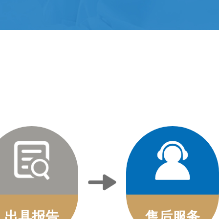
出具报告
售后服务