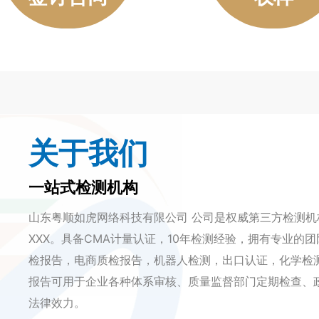
关于我们
一站式检测机构
山东粤顺如虎网络科技有限公司 公司是权威第三方检测
XXX。具备CMA计量认证，10年检测经验，拥有专业的
检报告，电商质检报告，机器人检测，出口认证，化学检
报告可用于企业各种体系审核、质量监督部门定期检查、
法律效力。