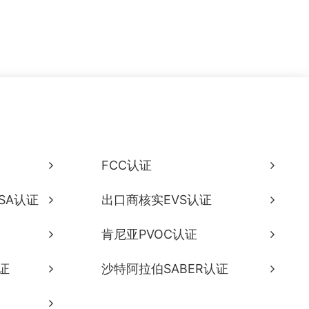
FCC认证
SA认证
出口商核实EVS认证
肯尼亚PVOC认证
证
沙特阿拉伯SABER认证