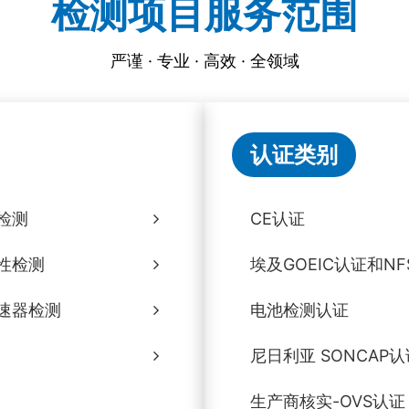
检测项目服务范围
严谨 · 专业 · 高效 · 全领域
认证类别
检测
CE认证
性检测
埃及GOEIC认证和NF
速器检测
电池检测认证
尼日利亚 SONCAP认
生产商核实-OVS认证