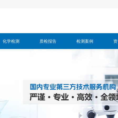
化学检测
质检报告
检测案例
资