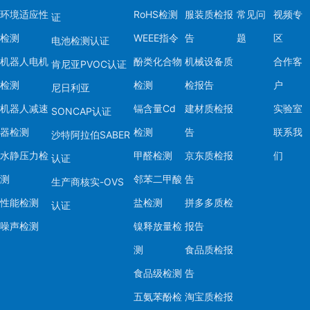
环境适应性
RoHS检测
服装质检报
常见问
视频专
证
检测
WEEE指令
告
题
区
电池检测认证
机器人电机
酚类化合物
机械设备质
合作客
肯尼亚PVOC认证
检测
检测
检报告
户
尼日利亚
机器人减速
镉含量Cd
建材质检报
实验室
SONCAP认证
器检测
检测
告
联系我
沙特阿拉伯SABER
水静压力检
甲醛检测
京东质检报
们
认证
测
邻苯二甲酸
告
生产商核实-OVS
性能检测
盐检测
拼多多质检
认证
噪声检测
镍释放量检
报告
测
食品质检报
食品级检测
告
五氨苯酚检
淘宝质检报