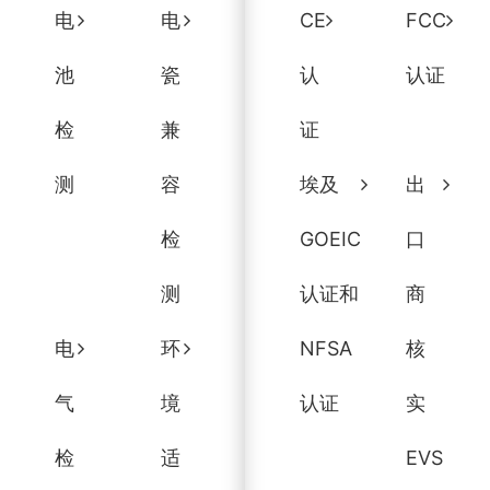
电
电
CE
FCC
池
瓷
认
认证
检
兼
证
测
容
埃及
出
检
GOEIC
口
测
认证和
商
电
环
NFSA
核
气
境
认证
实
检
适
EVS