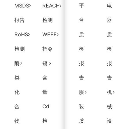
MSDS
REACH
平
电
报告
检测
台
器
RoHS
WEEE
质
质
检测
指令
检
检
酚
镉
报
报
类
含
告
告
化
量
服
机
合
Cd
装
械
物
检
质
设