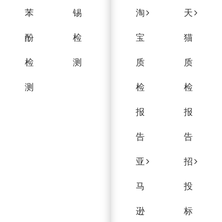
苯
锡
淘
天
酚
检
宝
猫
检
测
质
质
测
检
检
报
报
告
告
亚
招
马
投
逊
标