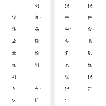
测
报
报
镍
食
告
告
释
品
拼
食
放
级
多
品
量
检
多
质
检
测
质
检
测
检
报
五
有
报
告
氨
机
告