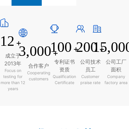
12
+
100
200
15,00
3,000
+
+
+
成立于
专利证书
公司技术
公司工厂
2013年
合作客户
资质
员工
面积
Focus on
Cooperating
testing for
Qualification
Customer
Company
customers
more than 12
Certificate
praise rate
factory area
years