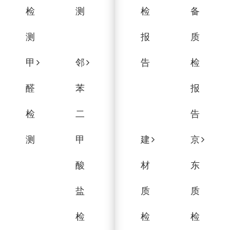
检
测
检
备
测
报
质
甲
邻
告
检
醛
苯
报
检
二
告
测
甲
建
京
酸
材
东
盐
质
质
检
检
检