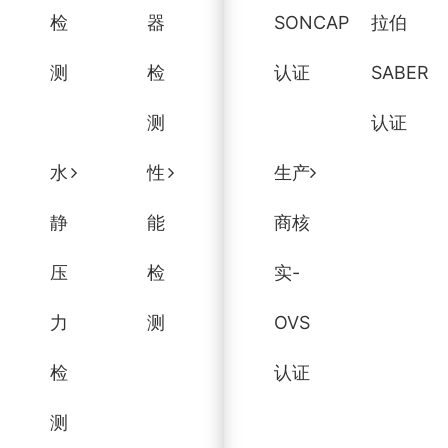
检
器
SONCAP
拉伯
测
检
认证
SABER
测
认证
水
性
生产
静
能
商核
压
检
实-
力
测
OVS
检
认证
测