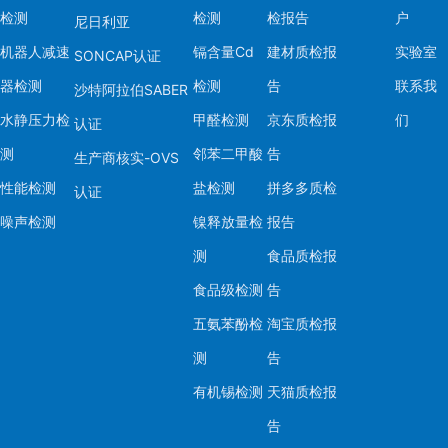
检测
检测
检报告
户
尼日利亚
机器人减速
镉含量Cd
建材质检报
实验室
SONCAP认证
器检测
检测
告
联系我
沙特阿拉伯SABER
水静压力检
甲醛检测
京东质检报
们
认证
测
邻苯二甲酸
告
生产商核实-OVS
性能检测
盐检测
拼多多质检
认证
噪声检测
镍释放量检
报告
测
食品质检报
食品级检测
告
五氨苯酚检
淘宝质检报
测
告
有机锡检测
天猫质检报
告